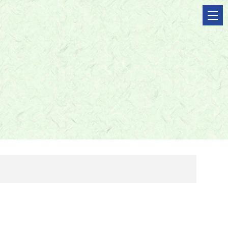
メ
ニ
ュ
ー
を
開
く