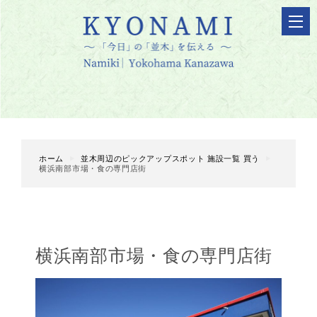
メ
ニ
ュ
ー
を
開
く
ホーム
並木周辺のピックアップスポット
施設一覧
買う
横浜南部市場・食の専門店街
横浜南部市場・食の専門店街